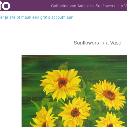
Catharina van Ameijde
Sunflowers in a 
r je site
of
maak een gratis account aan
.
Sunflowers in a Vase