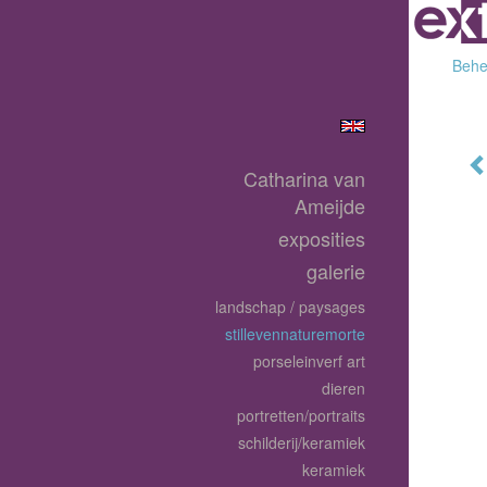
Behee
Catharina van
Ameijde
exposities
galerie
landschap / paysages
stillevennaturemorte
porseleinverf art
dieren
portretten/portraits
schilderij/keramiek
keramiek